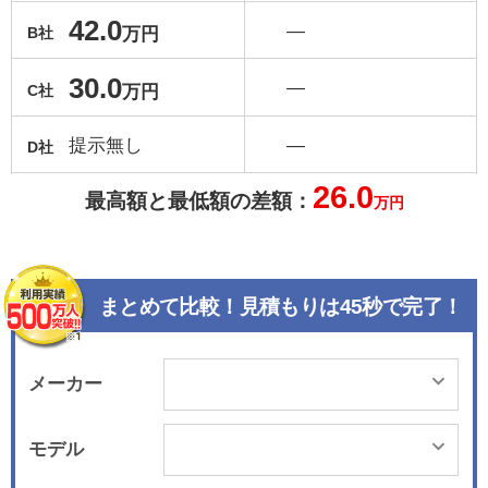
42.0
―
万円
B社
30.0
―
万円
C社
提示無し
―
D社
26.0
最高額と最低額の差額：
万円
まとめて比較！見積もりは45秒で完了！
メーカー
モデル