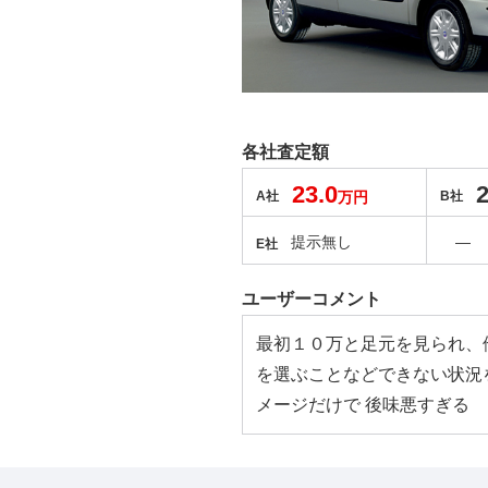
各社査定額
23.0
2
A社
万円
B社
提示無し
―
E社
ユーザーコメント
最初１０万と足元を見られ、
を選ぶことなどできない状況
メージだけで 後味悪すぎる