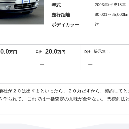
2003年/平成15年
年式
80,001～85,000k
走行距離
紺
ボディカラー
0.0
20.0
提示無し
万円
C社
万円
D社
―
―
他社が２０は出すよといったら、２０万だすから、契約してと
を作られて、 これでは一括査定の意味が全然ない。 悪徳商法