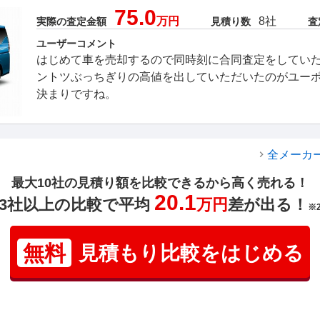
75.0
万円
8社
実際の査定金額
見積り数
査
ユーザーコメント
はじめて車を売却するので同時刻に合同査定をしてい
ントツぶっちぎりの高値を出していただいたのがユー
決まりですね。
全メーカ
最大10社の見積り額を比較できるから高く売れる！
20.1
3社以上の比較で平均
万円
差が出る！
※
無料
見積もり比較をはじめる