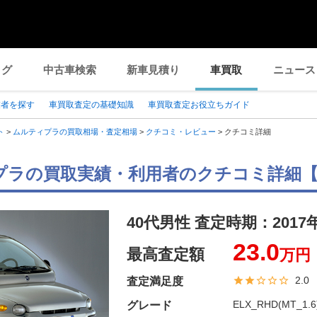
ログ
中古車検索
新車見積り
車買取
ニュース
業者を探す
車買取査定の基礎知識
車買取査定お役立ちガイド
ト
>
ムルティプラの買取相場・査定相場
>
クチコミ・レビュー
>
クチコミ詳細
プラの買取実績・利用者のクチコミ詳細
40代男性 査定時期：
2017
23.0
最高査定額
万円
2.0
査定満足度
ELX_RHD(MT_1.6
グレード