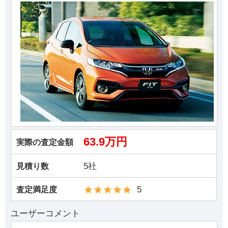
63.9万円
実際の査定金額
5社
見積り数
5
査定満足度
ユーザーコメント