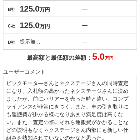
125.0
―
万円
B社
125.0
―
万円
C社
提示無し
―
D社
5.0
最高額と最低額の差額：
万円
ユーザーコメント
ビックモータ―さんとネクステージさんの同時査定
になり、入札額の高かったネクステージさんに決め
ましたが、前にハリアーを売った時と違い、コンプ
ライアンスが非常にきつく、また、車の引き取りに
も運搬費が掛かる様になりあまり満足度は高くな
い。また、査定の際にそれら運搬費がかかることな
どの説明もなくネクステージさん内部にも新しい仕
組みを熟知されていないのかなと思った。