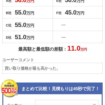
56.0
50.0
万円
万円
A社
E社
55.0
45.0
万円
万円
B社
F社
55.0
―
万円
C社
51.0
―
万円
D社
11.0
最高額と最低額の差額：
万円
ユーザーコメント
買い取り価格が最も高かった。
まとめて比較！見積もりは45秒で完了！