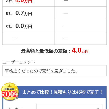
4.0
―
万円
A社
0.7
―
万円
B社
0.0
―
万円
C社
―
―
4.0
最高額と最低額の差額：
万円
ユーザーコメント
車検近くだったので売却を急ぎました。
まとめて比較！見積もりは45秒で完了！