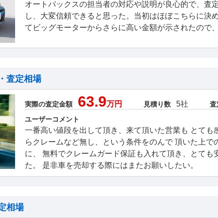
オートバックスの担当者の対応や説明が良心的で、査
し、大変信頼できると思った。当初はほぼこちらに決
てビッグモーターからさらに高い金額が示されたので
・査定相場
63.9
万円
5社
実際の査定金額
見積り数
査
ユーザーコメント
一番高い値段を出して頂き、来て頂いた営業も とても
らクレームなど無し、という条件をのんで 頂いた上で
に、 無料でクレームガード保証も入れて頂き、とても
た。 是非車を売却する際にはまたお願いしたい。
定相場