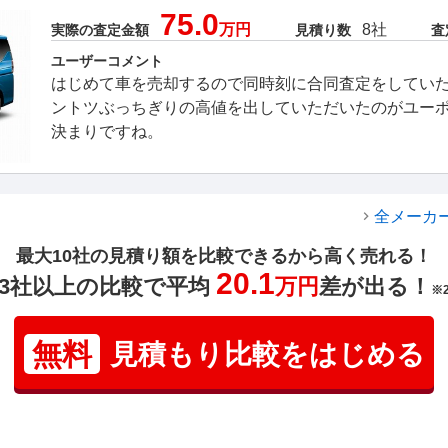
75.0
万円
8社
実際の査定金額
見積り数
査
ユーザーコメント
はじめて車を売却するので同時刻に合同査定をしてい
ントツぶっちぎりの高値を出していただいたのがユー
決まりですね。
全メーカ
最大10社の見積り額を比較できるから高く売れる！
20.1
3社以上の比較で平均
万円
差が出る！
※
無料
見積もり比較をはじめる