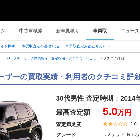
ログ
中古車検索
新車見積り
車買取
ニュース
業者を探す
車買取査定の基礎知識
車買取査定お役立ちガイド
ラー
>
PTクルーザーの買取相場・査定相場
>
クチコミ・レビュー
>
クチコミ詳細
ルーザーの買取実績・利用者のクチコミ詳
30代男性 査定時期：
2014
5.0
最高査定額
万円
2.0
査定満足度
リミテッド_RHD(AT
グレード