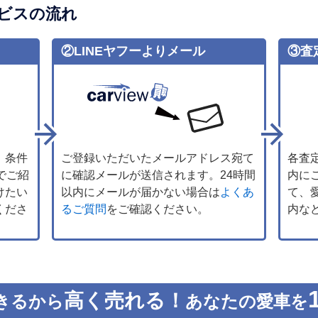
ビスの流れ
②LINEヤフーよりメール
③査
、条件
ご登録いただいたメールアドレス宛て
各査
でご紹
に確認メールが送信されます。24時間
内に
けたい
以内にメールが届かない場合は
よくあ
て、
くださ
るご質問
をご確認ください。
内な
高く売れる！
きるから
あなたの愛車を