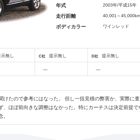
2003年/平成15年
年式
40,001～45,000k
走行距離
ワインレッド
ボディカラー
提示無し
提示無し
提示無し
C社
D社
―
―
聞けたので参考にはなった。 但し一括見積の弊害か、実際に
ず、ほぼ前向きな調整はなかった。特にカーチスは決定前提で
念。