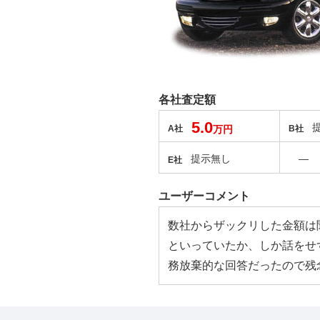
各社査定額
5.0
A社
万円
B社
提示無し
―
E社
ユーザーコメント
数社からザックリした金額は
といっていたか、しか話をせ
務放棄的な回答だったので残