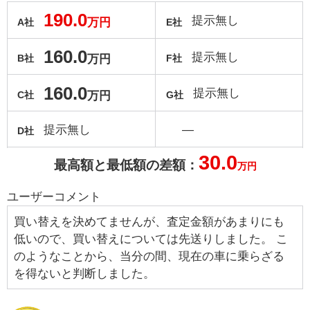
190.0
提示無し
万円
A社
E社
160.0
提示無し
万円
B社
F社
160.0
提示無し
万円
C社
G社
提示無し
―
D社
30.0
最高額と最低額の差額：
万円
ユーザーコメント
買い替えを決めてませんが、査定金額があまりにも
低いので、買い替えについては先送りしました。 こ
のようなことから、当分の間、現在の車に乗らざる
を得ないと判断しました。