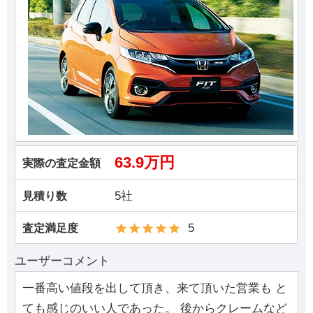
63.9万円
実際の査定金額
5社
見積り数
5
査定満足度
ユーザーコメント
一番高い値段を出して頂き、来て頂いた営業も と
ても感じのいい人であった。 後からクレームなど