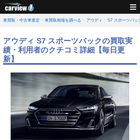
車買取・中古車査定
車買取相場を調べる
アウディ
S7 スポーツバ
アウディ S7 スポーツバックの買取実
績・利用者のクチコミ詳細【毎日更
新】