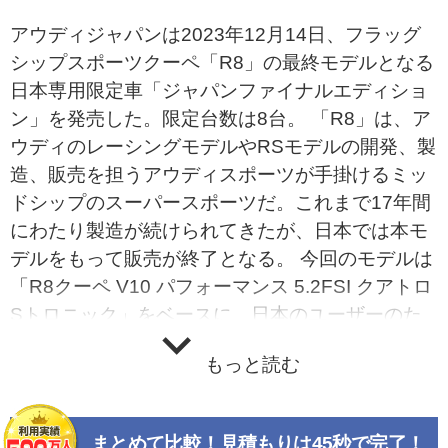
アウディジャパンは2023年12月14日、フラッグ
シップスポーツクーペ「R8」の最終モデルとなる
日本専用限定車「ジャパンファイナルエディショ
ン」を発売した。限定台数は8台。 「R8」は、ア
ウディのレーシングモデルやRSモデルの開発、製
造、販売を担うアウディスポーツが手掛けるミッ
ドシップのスーパースポーツだ。これまで17年間
にわたり製造が続けられてきたが、日本では本モ
デルをもって販売が終了となる。 今回のモデルは
「R8クーペ V10 パフォーマンス 5.2FSI クアトロ
Sトロニック」をベースに、日本のユーザーのた
めに企画された限定車だ。エクステリアは「ブラ
もっと読む
ックアウディリングスパッケージ」のほか、随所
にカーボンパーツを取り入れ、テーマカラーのひ
とつである金に見立てたマットブロンズポリッシ
まとめて比較！見積もりは45秒で完了！