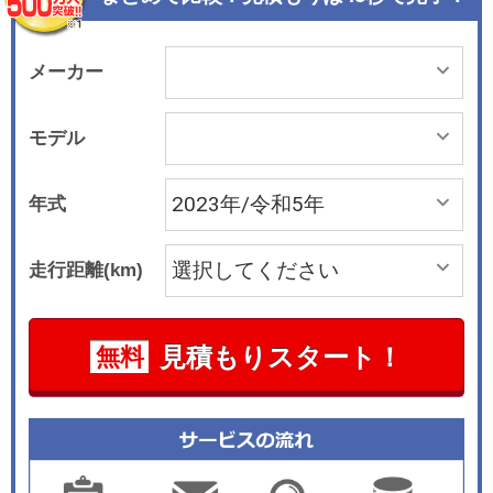
ュトのアウディスポーツ製20インチ5エヴォスポ
ークデザインのアルミホイールを装備するなど、
スポーティな仕上がりになっている。ボディカラ
メーカー
ーは「アイビスホワイトマット」で、セラミック
ブレーキのキャリパーはグロスレッドという仕上
モデル
げとなる。こうして白、赤、金という日本古来の
伝統文化に通じる3色でコーディネートすること
年式
で、日本市場専用の特別なエクステリアに仕上げ
られている。 インテリアはダイヤモンドステッチ
走行距離(km)
ングをアクセントに用いながら、ブラックを基調
にアラバスターホワイトの2トーンカラーで統
一。スポーツシートにはファインナッパレザー、
見積もりスタート！
無料
ヘッドライニングとラゲッジコンパートメントラ
イニングにはアルカンターラを採用した上質な仕
上げとなっている。ステアリングホイールは、標
準装備の3つのコントロールボタンに加えて、エ