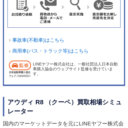
ンジンサウンドをコントロールするボタンが追加
され、4コントロールサテライトのマルチファン
クションステアリングとなっている。また、ドア
シルトリムは8台限定を表す数字と「JAPAN FINA
L EDITION」のレタリングが施される。 パワート
事故車(不動車)はこちら
レインはベースモデルと同様に自然吸気高回転型
5.2リッターV型10気筒エンジンを搭載し、最高出
商用車(バス・トラック等)はこちら
力620PS、最大トルク580Nmを発生する。7速S
LINEヤフー株式会社は、一般社団法人日本自動
トロニックトランスミッションと「クアトロ」四
車購入協会のウェブサイト監修を受けていま
輪駆動システムを組み合わせ、0-100km/h加速は
す。
3.1秒をマークする。サスペンションには、走行状
況に合わせてダンパーの減衰力を最適制御する
「アウディマグネティックライド」を搭載してい
アウディ R8 （クーペ）買取相場シミュ
る。
レーター
国内のマーケットデータを元にLINEヤフー株式会