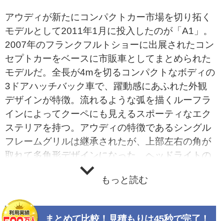
アウディが新たにコンパクトカー市場を切り拓く
モデルとして2011年1月に投入したのが「A1」。
2007年のフランクフルトショーに出展されたコン
セプトカーをベースに市販車としてまとめられた
モデルだ。全長が4mを切るコンパクトなボディの
3ドアハッチバック車で、躍動感にあふれた外観
デザインが特徴。流れるような弧を描くルーフラ
インによってクーペにも見えるスポーティなエク
ステリアを持つ。アウディの特徴であるシングル
フレームグリルは継承されたが、上部左右の角が
取れて多角形デザインになった。ヘッドライトの
下部がウェーブ状になっているのもアウディなら
もっと読む
ではのデザインといえる。インテリアは航空機を
モチーフに造形されており、アウディらしい品質
感も備えている。搭載エンジンはダウンサイジン
まとめて比較！見積もりは45秒で完了！