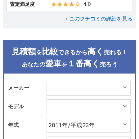
4.0
査定満足度
このクチコミの詳細を見る
見積額
比較
高く
を
できるから
売れる！
愛車
１番高く
あなたの
を
売ろう
メーカー
モデル
年式