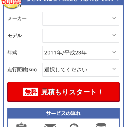
グコンセプトを象徴する1.4リッターのTSIエンジ
ンで、直噴ターボによって90kW（122ps）/200N
mのパワー＆トルクを発生する。エネルギー回生
メーカー
機構やスタートストップシステム（アイドリング
ストップ機構）を備えることで、さらに低燃費を
モデル
実現した。トランスミッションは、7速のSトロニ
ックと組み合わされる。A1はアウディの入門モデ
年式
ルながら、HDDナビゲーションや地デジチューナ
ー、ブルートゥース、アウディミュージックイン
走行距離(km)
ターフェイスなどを組み込んだMMIが標準で装備
される。安全装備も、フロント・サイド・ヘッド
エアバッグなどが標準となるほか、横滑り防止装
見積もりスタート！
無料
置ももちろん標準で装備される。