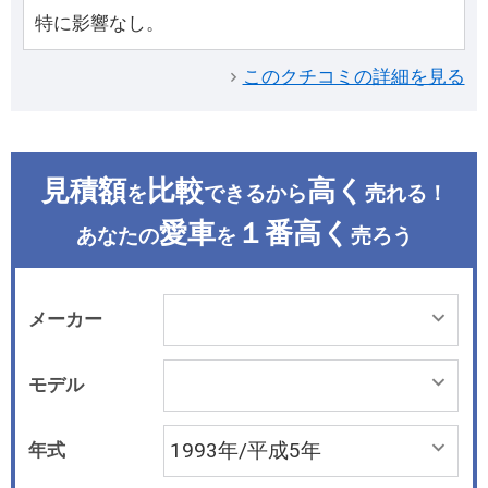
特に影響なし。
このクチコミの詳細を見る
見積額
比較
高く
を
できるから
売れる！
愛車
１番高く
あなたの
を
売ろう
メーカー
モデル
年式