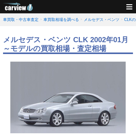
車買取・中古車査定
車買取相場を調べる
メルセデス・ベンツ
CLK
メルセデス・ベンツ CLK 2002年01月
～モデルの買取相場・査定相場