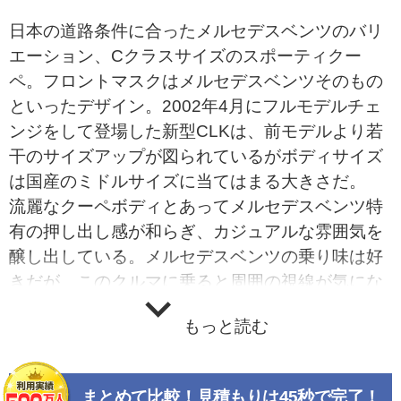
日本の道路条件に合ったメルセデスベンツのバリ
エーション、Cクラスサイズのスポーティクー
ペ。フロントマスクはメルセデスベンツそのもの
といったデザイン。2002年4月にフルモデルチェ
ンジをして登場した新型CLKは、前モデルより若
干のサイズアップが図られているがボディサイズ
は国産のミドルサイズに当てはまる大きさだ。
流麗なクーペボディとあってメルセデスベンツ特
有の押し出し感が和らぎ、カジュアルな雰囲気を
醸し出している。メルセデスベンツの乗り味は好
きだが、このクルマに乗ると周囲の視線が気にな
って…、と感じるメルセデスファンにはピッタリ
もっと読む
の選択肢だろう。2003年5月にはカブリオレが5年
ぶりにフルモデルチェンジ。オープン時にリアシ
ート後部に完全に格納されるソフトトップは、開
まとめて比較！見積もりは45秒で完了！