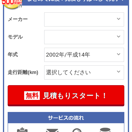
閉を電動フルオートタイプとし、開閉時間の短
縮、そしてリモートコントロールによる操作も可
能とした。安全面でも、オープンボディに対応し
メーカー
てピラー部分などのボディ各部を強化したこと
や、SRSエアバックを2段階コントロールにする
モデル
などの装備も加わった。
年式
走行距離(km)
見積もりスタート！
無料