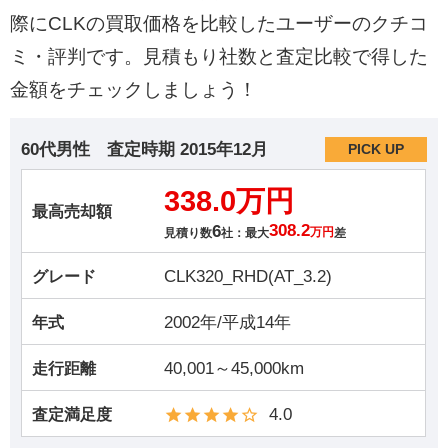
際にCLKの買取価格を比較したユーザーのクチコ
ミ・評判です。見積もり社数と査定比較で得した
金額をチェックしましょう！
60代男性
査定時期
2015年12月
PICK UP
338.0万円
最高売却額
6
308.2
見積り数
社：最大
万円
差
CLK320_RHD(AT_3.2)
グレード
2002年/平成14年
年式
40,001～45,000km
走行距離
4.0
査定満足度