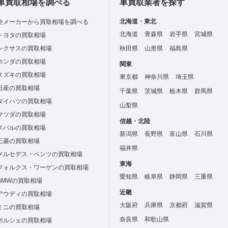
車買取相場を調べる
車買取業者を探す
北海道・東北
全メーカーから買取相場を調べる
北海道
青森県
岩手県
宮城県
トヨタの買取相場
レクサスの買取相場
秋田県
山形県
福島県
ホンダの買取相場
関東
スズキの買取相場
東京都
神奈川県
埼玉県
日産の買取相場
千葉県
茨城県
栃木県
群馬県
ダイハツの買取相場
山梨県
マツダの買取相場
信越・北陸
スバルの買取相場
新潟県
長野県
富山県
石川県
三菱の買取相場
福井県
メルセデス・ベンツの買取相場
東海
フォルクス・ワーゲンの買取相場
愛知県
岐阜県
静岡県
三重県
BMWの買取相場
近畿
アウディの買取相場
大阪府
兵庫県
京都府
滋賀県
ミニの買取相場
奈良県
和歌山県
ポルシェの買取相場