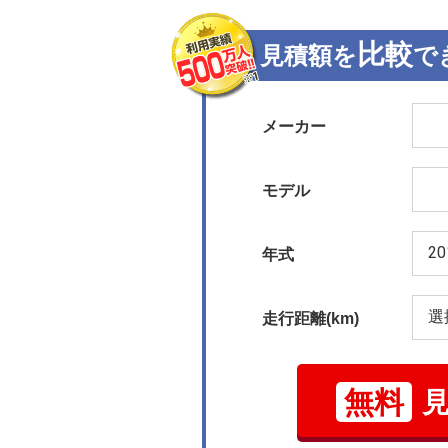
比較
見積額を
で
メーカー
モデル
年式
走行距離(km)
無料