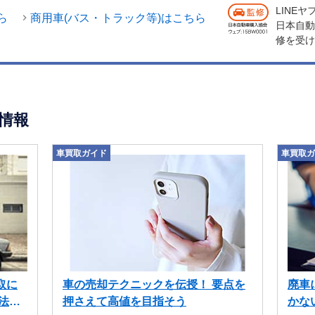
LINE
ら
商用車(バス・トラック等)はこちら
日本自動
修を受け
情報
車買取ガイド
車買取ガ
取に
車の売却テクニックを伝授！ 要点を
廃車
法も
押さえて高値を目指そう
かな