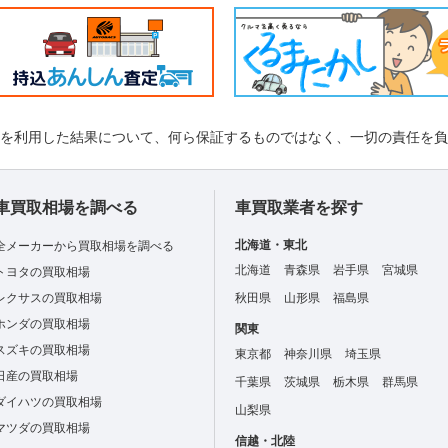
れを利用した結果について、何ら保証するものではなく、一切の責任を
車買取相場を調べる
車買取業者を探す
北海道・東北
全メーカーから買取相場を調べる
北海道
青森県
岩手県
宮城県
トヨタの買取相場
レクサスの買取相場
秋田県
山形県
福島県
ホンダの買取相場
関東
スズキの買取相場
東京都
神奈川県
埼玉県
日産の買取相場
千葉県
茨城県
栃木県
群馬県
ダイハツの買取相場
山梨県
マツダの買取相場
信越・北陸