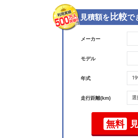
比較
見積額を
で
メーカー
モデル
年式
走行距離(km)
無料