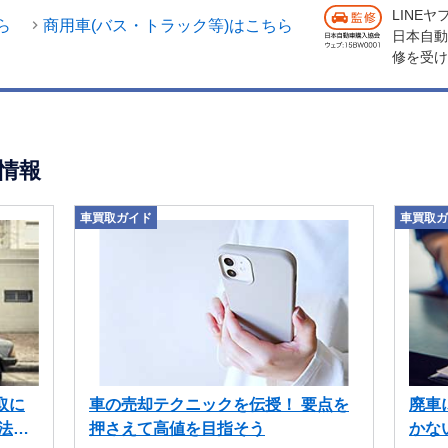
LINE
ら
商用車(バス・トラック等)はこちら
日本自動
修を受け
情報
車買取ガイド
車買取ガ
取に
車の売却テクニックを伝授！ 要点を
廃車
法も
押さえて高値を目指そう
かな