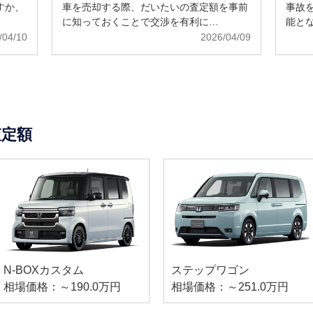
すか、
車を売却する際、だいたいの査定額を事前
事故
に知っておくことで交渉を有利に…
能と
/04/10
2026/04/09
査定額
N-BOXカスタム
ステップワゴン
相場価格：～190.0万円
相場価格：～251.0万円