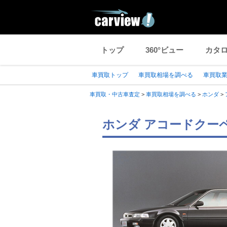
トップ
360°ビュー
カタ
車買取トップ
車買取相場を調べる
車買取
車買取・中古車査定
>
車買取相場を調べる
>
ホンダ
>
ホンダ アコードクーペ