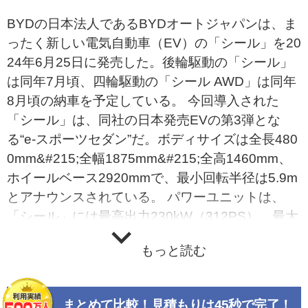
BYDの日本法人であるBYDオートジャパンは、ま
ったく新しい電気自動車（EV）の「シール」を20
24年6月25日に発売した。後輪駆動の「シール」
は同年7月頃、四輪駆動の「シール AWD」は同年
8月頃の納車を予定している。 今回導入された
「シール」は、同社の日本発売EVの第3弾とな
る“e-スポーツセダン”だ。ボディサイズは全長480
0mm&#215;全幅1875mm&#215;全高1460mm、
ホイールベース2920mmで、最小回転半径は5.9m
とアナウンスされている。 パワーユニットは、
「シール」には最高出力230kW（312PS）、最大
トルク360Nmの永久磁石同期モーターをリアに搭
もっと読む
載。「シール AWD」では、さらにフロントに最
高出力160kW（217PS）、最大トルク310Nmの
かご形三相誘導モーターを搭載する。リン酸鉄リ
まとめて比較！見積もりは45秒で完了！