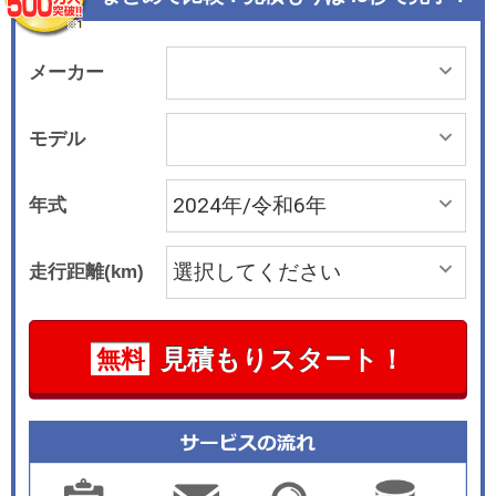
チウムイオンバッテリーの容量はいずれも82.56k
Whで、申請中のWLTCモードの一充電あたりの航
続距離は「シール」が640km、「シール AWD」
メーカー
が575km。WLTCモードの電力消費率は「シー
ル」が148Wh/km、「シール AWD」が165Wh/km
モデル
という。 エクステリアのデザインコンセプトは
「海洋美学」で、既存の「ドルフィン」と一連の
年式
ものとなる。フロントまわりは「オーシャンエッ
クスフェイス」と呼ばれるもので、ボンネット上
走行距離(km)
の2本のプレスラインやボディサイドのダブルウ
エストラインが特徴だ。車名の「シール」は英語
で「アシカ、アザラシ」を意味する。インテリア
見積もりスタート！
無料
では、上質さと使い勝手の良さを両立するという
シンメトリー（左右対称）デザインを採用。シー
ト表皮は上級のナッパレザーに、キルティング加
工を施している。またオーディオシステムには、