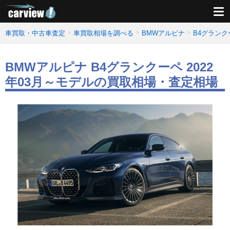
車買取・中古車査定
車買取相場を調べる
BMWアルピナ
B4グラン
BMWアルピナ B4グランクーペ 2022
年03月～モデルの買取相場・査定相場