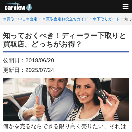
車買取・中古車査定
車買取査定お役立ちガイド
車下取りガイド
知っ
知っておくべき！ディーラー下取りと
買取店、どっちがお得？
公開日：
2018/06/20
更新日：
2025/07/24
何かを売るならできる限り高く売りたい、それは