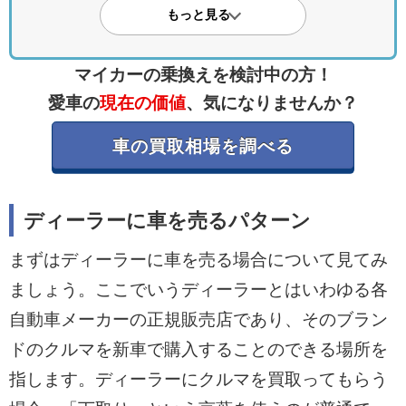
ト
もっと見る
手間なく手続きと代車利用ができる一方
で、査定額は買取店より低く、下取り額と
マイカーの乗換えを検討中の方！
値引き額の内訳が見えにくい点に注意が必
愛車の
現在の価値
、気になりませんか？
要です。
車の買取相場を調べる
・買取専門店のメリット・デメリット
複数査定で高額査定を狙え、事故車も買い
ディーラーに車を売るパターン
取り可能ですが、査定依頼や交渉の手間が
まずはディーラーに車を売る場合について見てみ
かかり、代車が手配できないこともありま
ましょう。ここでいうディーラーとはいわゆる各
す。
自動車メーカーの正規販売店であり、そのブラン
・一括査定で高額売却を狙う
ドのクルマを新車で購入することのできる場所を
一括査定を活用して複数の買取業者を比較
指します。ディーラーにクルマを買取ってもらう
し、競合を促すことで査定額を引き上げ、