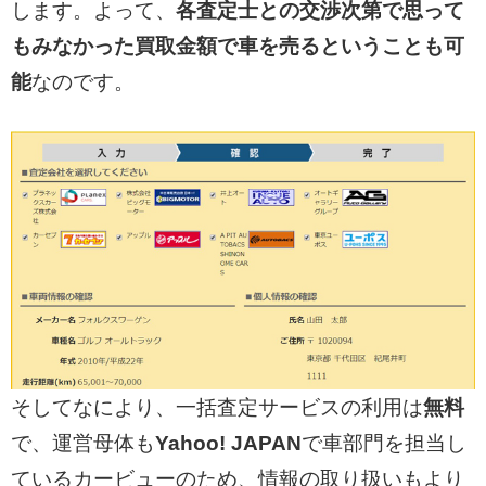
します。よって、
各査定士との交渉次第で思って
もみなかった買取金額で車を売るということも可
能
なのです。
そしてなにより、一括査定サービスの利用は
無料
で、運営母体も
Yahoo! JAPAN
で車部門を担当し
ているカービューのため、情報の取り扱いもより