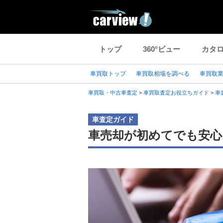
トップ
360°ビュー
カタ
車買取トップ
車買取相場を調べる
車買取
車買取・中古車査定
>
車買取査定お役立ちガイド
>
車
車査定ガイド
車売却が初めてでも安心