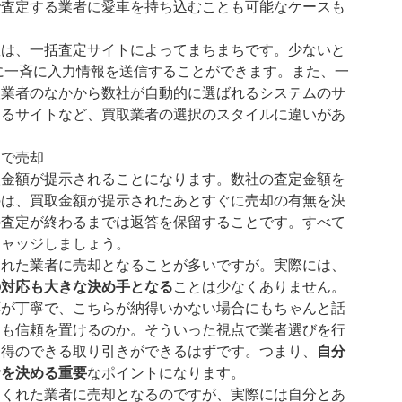
で査定する業者に愛車を持ち込むことも可能なケースも
数は、一括査定サイトによってまちまちです。少ないと
社に一斉に入力情報を送信することができます。また、一
取業者のなかから数社が自動的に選ばれるシステムのサ
きるサイトなど、買取業者の選択のスタイルに違いがあ
んで売却
取金額が提示されることになります。数社の査定金額を
のは、買取金額が提示されたあとすぐに売却の有無を決
の査定が終わるまでは返答を保留することです。すべて
ジャッジしましょう。
くれた業者に売却となることが多いですが。実際には、
の対応も大きな決め手となる
ことは少なくありません。
応が丁寧で、こちらが納得いかない場合にもちゃんと話
りも信頼を置けるのか。そういった視点で業者選びを行
納得のできる取り引きができるはずです。つまり、
自分
者を決める重要
なポイントになります。
てくれた業者に売却となるのですが、実際には自分とあ