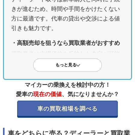
きが進むため、時間や手間をかけたくない
方に最適です。代車の貸出や交渉による値
引きも魅力です。
・高額売却を狙うなら買取業者がおすすめ
買取業者は市場価格を反映した査定が可能
で、メーカーや車種を問わず対応してくれ
もっと見る
ます。出張査定にも対応しているため利便
性も高いです。
マイカーの乗換えを検討中の方！
愛車の
現在の価値
、気になりませんか？
・下取りと買取にはそれぞれデメリットも
ディーラーは査定額が低くなる傾向があ
車の買取相場を調べる
り、買取業者は手間がかかることや査定額
の差が出やすい点に注意が必要です。状況
車をどちらに売る？ディーラーと買取業