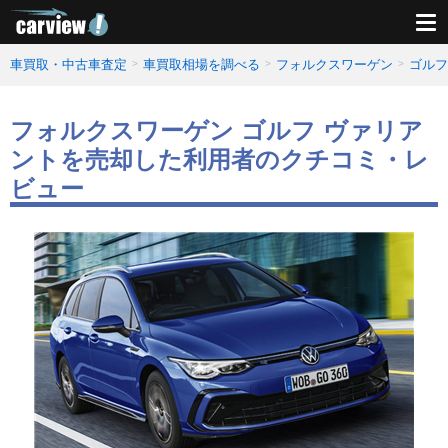
車買取・中古車査定
車買取相場を調べる
フォルクスワーゲン
ゴルフ
フォルクスワーゲン ゴルフ ヴァリア
ントを売却した利用者のクチコミ・レ
ビュー