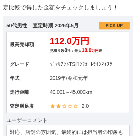
定比較で得した金額をチェックしましょう！
50代男性
査定時期
2026年5月
PICK UP
112.0万円
最高売却額
8
18.0
見積り数
社：最大
万円
差
ｳﾞｧﾘｱﾝﾄTSIｺﾝﾌｫｰﾄﾗｲﾝﾏｲｽﾀｰ
グレード
2019年/令和元年
年式
40,001～45,000km
走行距離
2.0
査定満足度
ユーザーコメント
対応、店舗の雰囲気、最終的には担当者の印象も