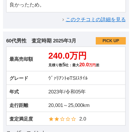
良かったため。
このクチコミの詳細を見る
60代男性
査定時期
2025年3月
PICK UP
240.0万円
最高売却額
5
20.0
見積り数
社：最大
万円
差
ｳﾞｧﾘｱﾝﾄeTSIｽﾀｲﾙ
グレード
2023年/令和05年
年式
20,001～25,000km
走行距離
2.0
査定満足度