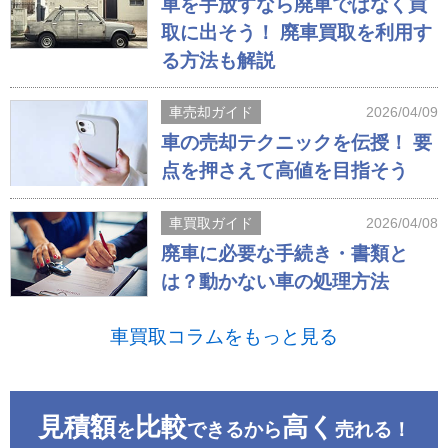
車を手放すなら廃車ではなく買
取に出そう！ 廃車買取を利用す
る方法も解説
車売却ガイド
2026/04/09
車の売却テクニックを伝授！ 要
点を押さえて高値を目指そう
車買取ガイド
2026/04/08
廃車に必要な手続き・書類と
は？動かない車の処理方法
車買取コラムをもっと見る
見積額
比較
高く
を
できるから
売れる！