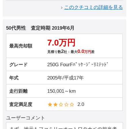
このクチコミの詳細を見る
50代男性
査定時期
2019年6月
7.0万円
最高売却額
2
0.0
見積り数
社：最大
万円
差
250G FourFﾊﾟｯｹｰｼﾞ･ﾘﾐﾃｯﾄﾞ
グレード
2005年/平成17年
年式
150,001～km
走行距離
2.0
査定満足度
ユーザーコメント