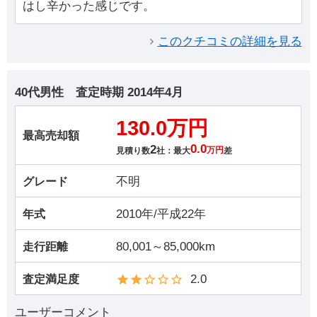
はし辛かった感じです。
このクチコミの詳細を見る
40代男性
査定時期
2014年4月
130.0万円
最高売却額
2
0.0
見積り数
社：最大
万円
差
不明
グレード
2010年/平成22年
年式
80,001～85,000km
走行距離
2.0
査定満足度
ユーザーコメント