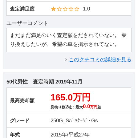
1.0
査定満足度
ユーザーコメント
まだまだ満足のいく査定額をだされていない。 乗
り換えしたいが、希望の車を掲示されてない。
このクチコミの詳細を見る
50代男性
査定時期
2019年11月
165.0万円
最高売却額
2
0.0
見積り数
社：最大
万円
差
250G_Sﾊﾟｯｹｰｼﾞ･Gs
グレード
2015年/平成27年
年式