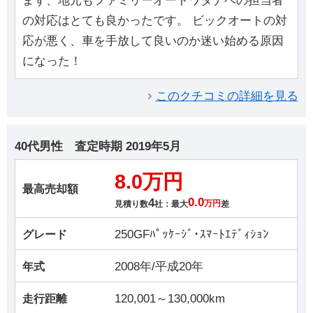
まず、地元もファミリーオートワタナベの担当者
の対応はとても良かったです。 ビックオートの対
応が悪く、車を手放して良いのか迷い始める原因
になった！
このクチコミの詳細を見る
40代男性
査定時期
2019年5月
8.0万円
最高売却額
4
0.0
見積り数
社：最大
万円
差
250GFﾊﾟｯｹｰｼﾞ･ｽﾏｰﾄｴﾃﾞｨｼｮﾝ
グレード
2008年/平成20年
年式
120,001～130,000km
走行距離