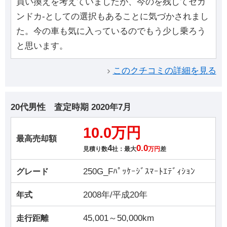
買い換えを考えていましたが、今のを残してセカ
ンドカ-としての選択もあることに気づかされまし
た。今の車も気に入っているのでもう少し乗ろう
と思います。
このクチコミの詳細を見る
20代男性
査定時期
2020年7月
10.0万円
最高売却額
4
0.0
見積り数
社：最大
万円
差
250G_Fﾊﾟｯｹｰｼﾞｽﾏｰﾄｴﾃﾞｨｼｮﾝ
グレード
2008年/平成20年
年式
45,001～50,000km
走行距離