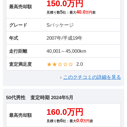
150.0万円
最高売却額
5
40.0
見積り数
社：最大
万円
差
Sパッケージ
グレード
2007年/平成19年
年式
40,001～45,000km
走行距離
2.0
査定満足度
このクチコミの詳細を見る
50代男性
査定時期
2024年5月
160.0万円
最高売却額
6
0.0
見積り数
社：最大
万円
差