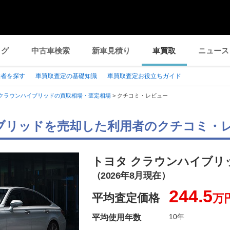
ログ
中古車検索
新車見積り
車買取
ニュース
業者を探す
車買取査定の基礎知識
車買取査定お役立ちガイド
クラウンハイブリッドの買取相場・査定相場
>
クチコミ・レビュー
ブリッドを売却した利用者のクチコミ・
トヨタ クラウンハイブリ
（2026年8月現在）
244.5
平均査定価格
万
10年
平均使用年数