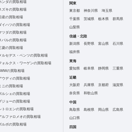
ホンダの買取相場
関東
スズキの買取相場
東京都
神奈川県
埼玉県
日産の買取相場
千葉県
茨城県
栃木県
群馬県
ダイハツの買取相場
山梨県
マツダの買取相場
信越・北陸
スバルの買取相場
新潟県
長野県
富山県
石川県
三菱の買取相場
福井県
メルセデス・ベンツの買取相場
東海
フォルクス・ワーゲンの買取相場
愛知県
岐阜県
静岡県
三重県
BMWの買取相場
近畿
アウディの買取相場
大阪府
兵庫県
京都府
滋賀県
ミニの買取相場
奈良県
和歌山県
ポルシェの買取相場
プジョーの買取相場
中国
シトロエンの買取相場
鳥取県
島根県
岡山県
広島県
アルファロメオの買取相場
山口県
ボルボの買取相場
四国