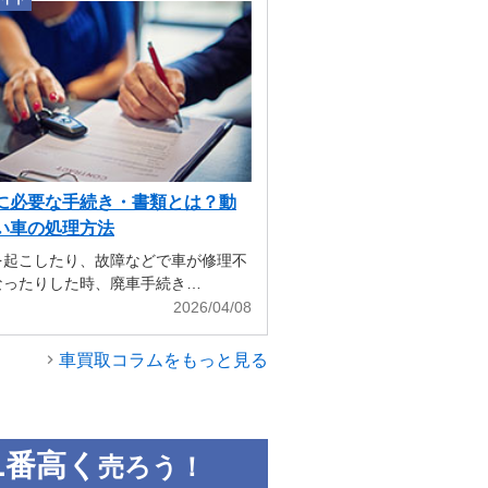
に必要な手続き・書類とは？動
い車の処理方法
を起こしたり、故障などで車が修理不
なったりした時、廃車手続き…
2026/04/08
車買取コラムをもっと見る
1
番高く
売ろう！