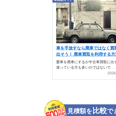
車を手放すなら廃車ではなく買
出そう！ 廃車買取を利用する方
解説
愛車を廃車にするか中古車買取に出
迷っている方も多いのではないで…
2026
比較
見積額を
で