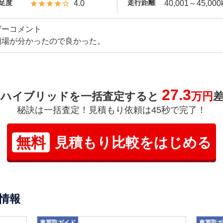
足度
走行距離
4.0
40,001～45,000
ザーコメント
相場が分かったので良かった。
27.3
ンハイブリッドを一括査定すると
万円
秘訣は一括査定！見積もり依頼は45秒で完了！
無料
見積もり比較をはじめる
情報
車買取ガイド
車買取ガ