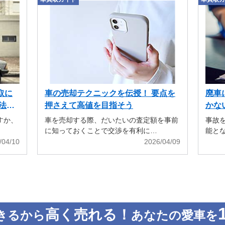
取に
車の売却テクニックを伝授！ 要点を
廃車
法も
押さえて高値を目指そう
かな
すか、
車を売却する際、だいたいの査定額を事前
事故
に知っておくことで交渉を有利に…
能と
/04/10
2026/04/09
高く売れる！
きるから
あなたの愛車を