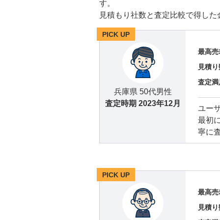
す。
見積もり社数と査定比較で得した
PICK UP
最高売
見積り
査定満
兵庫県 50代男性
査定時期
2023年12月
ユー
最初
寧に
PICK UP
最高売
見積り