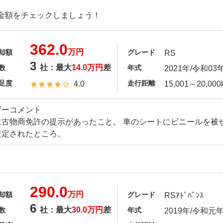
金額をチェックしましょう！
362.0
万円
却額
グレード
RS
3
社：最大
14.0万円
差
数
年式
2021年/令和03
足度
走行距離
4.0
15,001～20,000
ザーコメント
に古物商免許の提示があったこと。 車のシートにビニールを被
査定されたところ。
290.0
万円
却額
グレード
RSｱﾄﾞﾊﾞﾝｽ
6
社：最大
30.0万円
差
数
年式
2019年/令和元