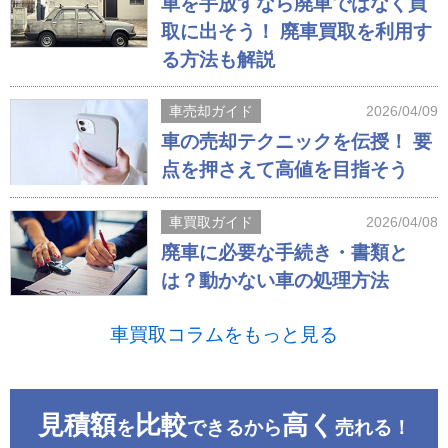
車を手放すなら廃車ではなく買
取に出そう！ 廃車買取を利用す
る方法も解説
車売却ガイド
2026/04/09
車の売却テクニックを伝授！ 要
点を押さえて高値を目指そう
車買取ガイド
2026/04/08
廃車に必要な手続き・書類と
は？動かない車の処理方法
車買取コラムをもっと見る
見積額
比較
高く
を
できるから
売れる！