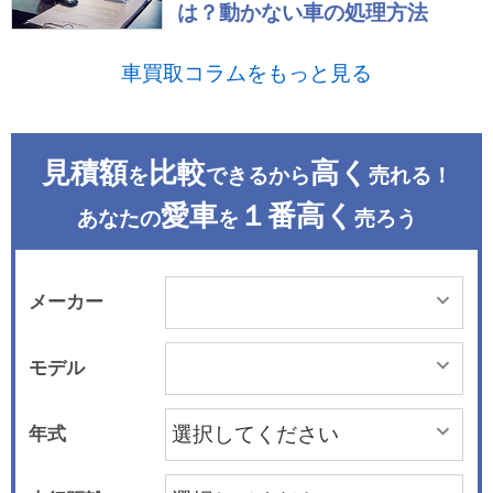
は？動かない車の処理方法
車買取コラムをもっと見る
見積額
比較
高く
を
できるから
売れる！
愛車
１番高く
あなたの
を
売ろう
メーカー
モデル
年式