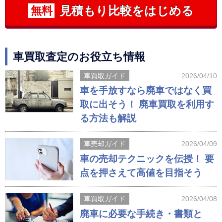
見積もり比較をはじめる
無料
車買取査定のお役立ち情報
車買取ガイド
2026/04/10
車を手放すなら廃車ではなく買
取に出そう！ 廃車買取を利用す
る方法も解説
車売却ガイド
2026/04/09
車の売却テクニックを伝授！ 要
点を押さえて高値を目指そう
車買取ガイド
2026/04/08
廃車に必要な手続き・書類と