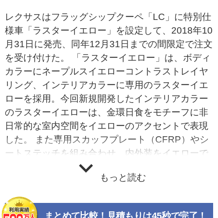
レクサスはフラッグシップクーペ「LC」に特別仕
様車「ラスターイエロー」を設定して、2018年10
月31日に発売、同年12月31日までの間限定で注文
を受け付けた。 「ラスターイエロー」は、ボディ
カラーにネープルスイエローコントラストレイヤ
リング、インテリアカラーに専用のラスターイエ
ローを採用。今回新規開発したインテリアカラー
のラスターイエローは、金環日食をモチーフに非
日常的な室内空間をイエローのアクセントで表現
した。 また専用スカッフプレート（CFRP）やシ
ートステッチを組み合わせ、内外装をイエローで
トータルコーディネート。シート表皮のパーフォ
もっと読む
レーションを有機的に配置することで、金環日食
の光輪からインスピレーションを受けた特徴的な
幾何学模様のグラデーションを表現し、インテリ
まとめて比較！見積もりは45秒で完了！