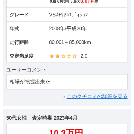
6
0.0
見積り数
社：最大
万円
差
VSﾒﾓﾘｱﾙｴﾃﾞｨｼｮﾝ
グレード
2008年/平成20年
年式
80,001～85,000km
走行距離
2.0
査定満足度
ユーザーコメント
相場が把握出来た
このクチコミの詳細を見る
50代女性
査定時期
2023年4月
10.3万円