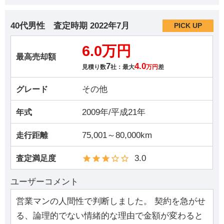
40代男性
査定時期
2022年7月
PICK UP
6.0万円
最高売却額
7
4.0
見積り数
社：最大
万円
差
その他
グレード
2009年/平成21年
年式
75,001～80,000km
走行距離
3.0
査定満足度
ユーザーコメント
営業マンの人間性で判断しました。 契約を急がせ
る、論理的でない情緒的な理由で金額が変わると