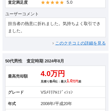
5.0
査定満足度
ユーザーコメント
担当者の熱意に折れました。気持ちよく取引でき
ました。
このクチコミの詳細を見る
50代男性
査定時期
2024年8月
4.0万円
最高売却額
4
1.0
見積り数
社：最大
万円
差
VSﾒﾓﾘｱﾙｴﾃﾞｨｼｮﾝ
グレード
2008年/平成20年
年式