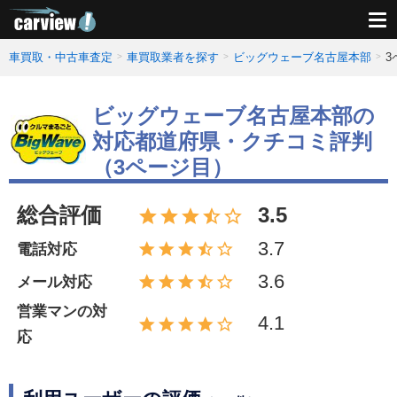
車買取・中古車査定
車買取業者を探す
ビッグウェーブ名古屋本部
3
ビッグウェーブ名古屋本部の
対応都道府県・クチコミ評判
（3ページ目）
総合評価
3.5
3.7
電話対応
3.6
メール対応
営業マンの対
4.1
応