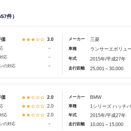
657件）
メーカー
評価
3.0
三菱
－
応
車種
ランサーエボリュ
－
対応
年式
2015年/平成27年
－
ンの対応
走行距離
25,001～30,000
メーカー
評価
2.0
BMW
2.0
車種
応
1シリーズ ハッチ
2.0
対応
年式
2015年/平成27年
－
ンの対応
走行距離
10,001～15,000