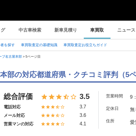
ログ
中古車検索
新車見積り
車買取
ニュース
業者を探す
車買取査定の基礎知識
車買取査定お役立ちガイド
ーブ名古屋本部
>
5ページ目
本部の対応都道府県・クチコミ評判（5
総合評価
3.5
営業時間
9
3.7
電話対応
定休日
無
3.6
メール対応
住所
愛
4.1
営業マンの対応