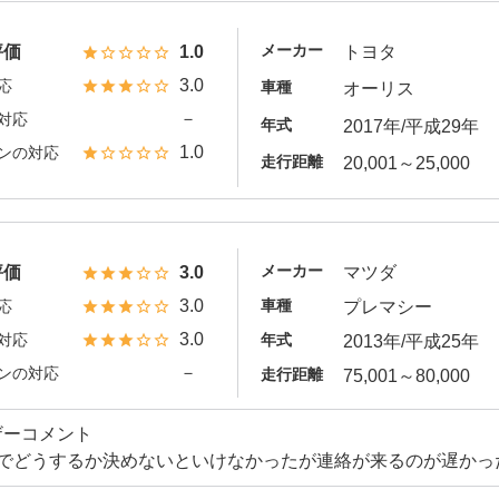
メーカー
評価
1.0
トヨタ
3.0
応
車種
オーリス
－
対応
年式
2017年/平成29年
1.0
ンの対応
走行距離
20,001～25,000
メーカー
評価
3.0
マツダ
3.0
車種
応
プレマシー
3.0
対応
年式
2013年/平成25年
－
ンの対応
走行距離
75,001～80,000
ザーコメント
間でどうするか決めないといけなかったが連絡が来るのが遅かっ