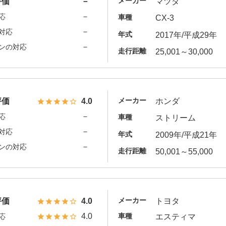
メーカー
評価
－
マツダ
－
応
車種
CX-3
－
対応
年式
2017年/平成29年
－
ンの対応
走行距離
25,001～30,000
メーカー
評価
4.0
ホンダ
－
応
車種
ストリーム
－
対応
年式
2009年/平成21年
－
ンの対応
走行距離
50,001～55,000
メーカー
評価
4.0
トヨタ
4.0
車種
応
エスティマ