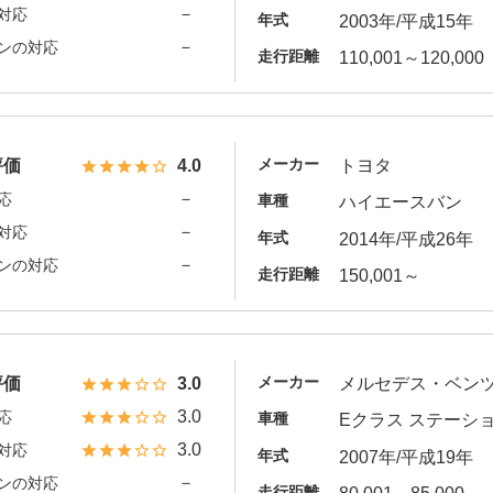
－
対応
年式
2003年/平成15年
－
ンの対応
走行距離
110,001～120,000
メーカー
評価
4.0
トヨタ
－
応
車種
ハイエースバン
－
対応
年式
2014年/平成26年
－
ンの対応
走行距離
150,001～
メーカー
評価
3.0
メルセデス・ベン
3.0
応
車種
Eクラス ステーシ
3.0
対応
年式
2007年/平成19年
－
ンの対応
走行距離