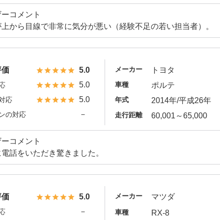
ザーコメント
が上から目線で非常に気分が悪い（経験不足の若い担当者）。
メーカー
評価
5.0
トヨタ
5.0
車種
応
ポルテ
5.0
対応
年式
2014年/平成26年
－
ンの対応
走行距離
60,001～65,000
ザーコメント
に電話をいただき驚きました。
メーカー
評価
5.0
マツダ
－
応
車種
RX-8