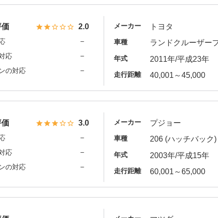
メーカー
評価
2.0
トヨタ
－
応
車種
ランドクルーザー
－
対応
年式
2011年/平成23年
－
ンの対応
走行距離
40,001～45,000
メーカー
評価
3.0
プジョー
－
応
車種
206 (ハッチバック)
－
対応
年式
2003年/平成15年
－
ンの対応
走行距離
60,001～65,000