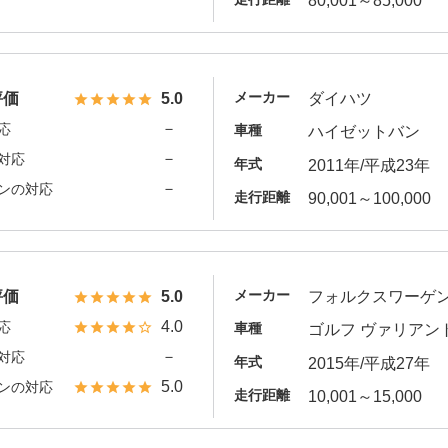
80,001～85,000
メーカー
評価
5.0
ダイハツ
－
応
車種
ハイゼットバン
－
対応
年式
2011年/平成23年
－
ンの対応
走行距離
90,001～100,000
メーカー
評価
5.0
フォルクスワーゲ
4.0
応
車種
ゴルフ ヴァリアン
－
対応
年式
2015年/平成27年
5.0
ンの対応
走行距離
10,001～15,000