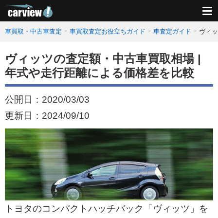
車買取・中古車査定
車買取査定お役立ちガイド
車査定ガイド
ヴィッ
ヴィッツの査定額・中古車買取相場 |
年式や走行距離による価格差を比較
公開日：
2020/03/03
更新日：
2024/09/10
トヨタのコンパクトハッチバック「ヴィッツ」を