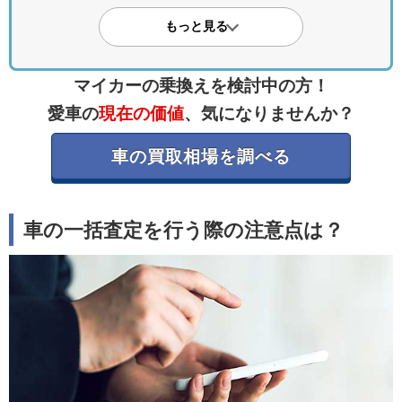
二重契約や査定後の減額、強引な営業が代
もっと見る
表的なトラブルです。契約内容やキャンセ
ル条件を事前に確認し、クチコミや評判で
マイカーの乗換えを検討中の方！
信頼できる業者を選ぶことが大切です。
愛車の
現在の価値
、気になりませんか？
・トラブルを避けるコツ
車の買取相場を調べる
メールでの連絡を希望して電話を減らし、
買取相場を事前に調査。信頼できる業者を
車の一括査定を行う際の注意点は？
見極めて冷静に対応することで、安心して
取引が進められます。
・安心して使える一括査定サービス
JPUC加盟の「カービュー 車買取」なら安
心・安全に一括査定が可能。最大10社を比