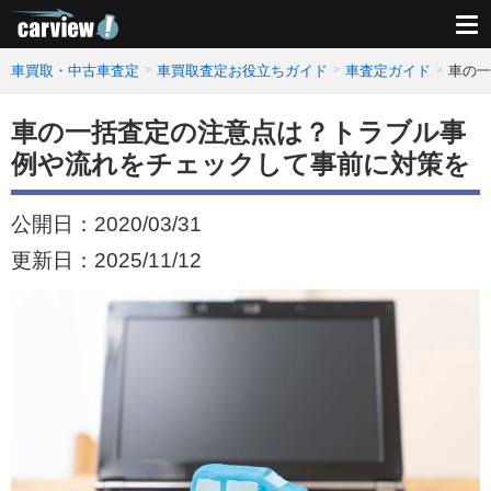
車買取・中古車査定
車買取査定お役立ちガイド
車査定ガイド
車の一
車の一括査定の注意点は？トラブル事
例や流れをチェックして事前に対策を
公開日：
2020/03/31
更新日：
2025/11/12