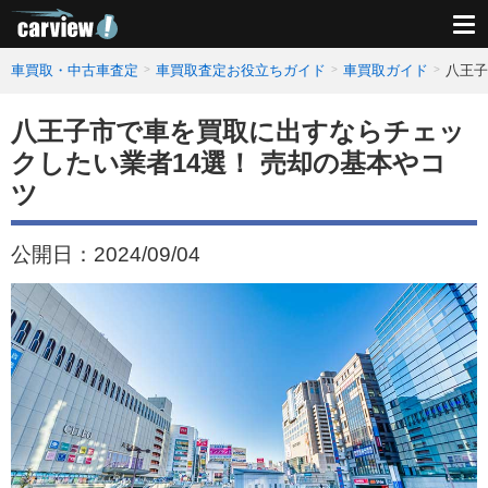
車買取・中古車査定
車買取査定お役立ちガイド
車買取ガイド
八王子
八王子市で車を買取に出すならチェッ
クしたい業者14選！ 売却の基本やコ
ツ
公開日：
2024/09/04