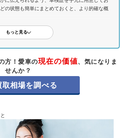
かに伝えられるよう、車検証を手元に用意してお
どの状態も簡単にまとめておくと、より的確な概
であり実査定で最終決定する
もっと見る
できないため、提示される金額はあくまで目安で
れ、エンジン状態などをチェックした上で最終的
現在の価値
の方！
愛車の
、気になりま
一括査定サービスの利用がおすすめ
せんか？
頼するのは手間がかかります。一括査定サービス
買取相場を調べる
社に依頼でき、実査定を経て最も高い査定額を引
こと