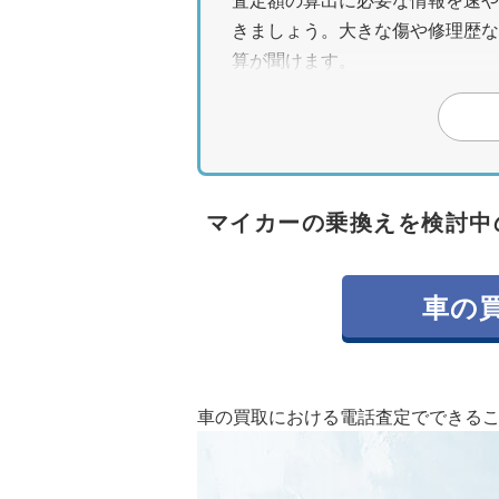
査定額の算出に必要な情報を速や
きましょう。大きな傷や修理歴な
算が聞けます。
・電話査定の金額はあくまで目安
電話では車の詳細な状態まで確認
す。実査定で外装の傷や内装の汚
な買取価格が決まります。
マイカーの乗換えを検討中
・正確な価値を知り高く売るなら
複数の業者に個別に電話査定を依
車の
を利用すれば、一度の入力で複数
き出すことができます。
車の買取における電話査定でできる