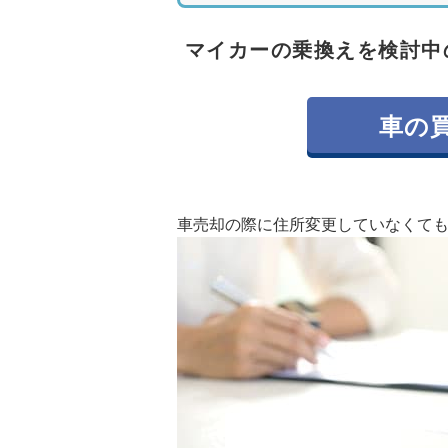
の附票や住民票の除票が必要です
送対応も可能な場合があります。
マイカーの乗換えを検討中
・車検証の住所変更と一緒に行っ
引っ越し時には、運転免許証や自
車の
更も必要です。これらの手続きを
があります。手続きに必要な書類
車売却の際に住所変更していなくて