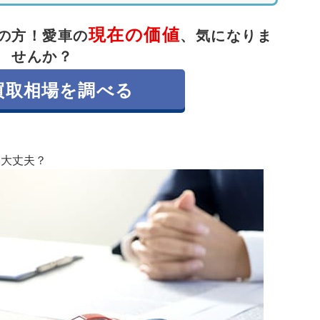
。これらの書類は本籍地の役所で取得可能で、郵
現在の価値
の方！
愛車の
、気になりま
ておきたい手続き
せんか？
動車保険、車庫証明、ナンバープレートの住所変
買取相場を調べる
怠ると、保険の補償が受けられないなどのリスク
を確認し、早めに対応しましょう。
も大丈夫？