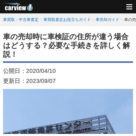
車買取・中古車査定
車買取査定お役立ちガイド
車売却ガイド
車の売
車の売却時に車検証の住所が違う場合
はどうする？必要な手続きを詳しく解
説！
公開日：
2020/04/10
更新日：
2023/09/07