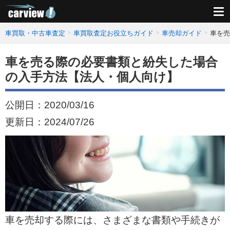
車買取・中古車査定
車買取査定お役立ちガイド
車売却ガイド
車を売
車を売る際の必要書類と紛失した場合
の入手方法【法人・個人向け】
公開日：
2020/03/16
更新日：
2024/07/26
車を売却する際には、さまざまな書類や手続きが