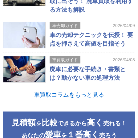
取に出そう！ 廃車買取を利用す
る方法も解説
車売却ガイド
2026/04/09
車の売却テクニックを伝授！ 要
点を押さえて高値を目指そう
車買取ガイド
2026/04/08
廃車に必要な手続き・書類と
は？動かない車の処理方法
車買取コラムをもっと見る
見積額
比較
高く
を
できるから
売れる！
愛車
１番高く
あなたの
を
売ろう