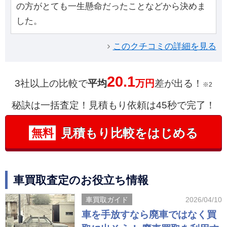
の方がとても一生懸命だったことなどから決めま
した。
このクチコミの詳細を見る
20.1
3社以上の比較で
平均
万円
差が出る！
※2
秘訣は一括査定！見積もり依頼は45秒で完了！
見積もり比較をはじめる
無料
車買取査定のお役立ち情報
車買取ガイド
2026/04/10
車を手放すなら廃車ではなく買