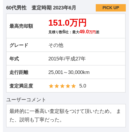
60代男性
査定時期
2023年6月
PICK UP
151.0万円
最高売却額
6
49.0
見積り数
社：最大
万円
差
その他
グレード
2015年/平成27年
年式
25,001～30,000km
走行距離
5.0
査定満足度
ユーザーコメント
最終的に一番高い査定額をつけて頂いたため。 ま
た、説明も丁寧だった。