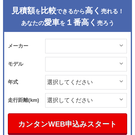
見積額
比較
高く
を
できるから
売れる！
愛車
１番高く
あなたの
を
売ろう
メーカー
モデル
年式
走行距離(km)
カンタンWEB申込みスタート