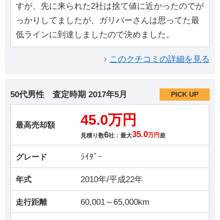
すが、先に来られた2社は捨て値に近かったのでが
っかりしてましたが、ガリバーさんは思ってた最
低ラインに到達しましたので決めました。
このクチコミの詳細を見る
50代男性
査定時期
2017年5月
PICK UP
45.0万円
最高売却額
6
35.0
見積り数
社：最大
万円
差
ﾗｲﾀﾞｰ
グレード
2010年/平成22年
年式
60,001～65,000km
走行距離