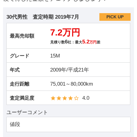
30代男性
査定時期
2019年7月
PICK UP
7.2万円
最高売却額
6
5.2
見積り数
社：最大
万円
差
15M
グレード
2009年/平成21年
年式
75,001～80,000km
走行距離
4.0
査定満足度
ユーザーコメント
値段