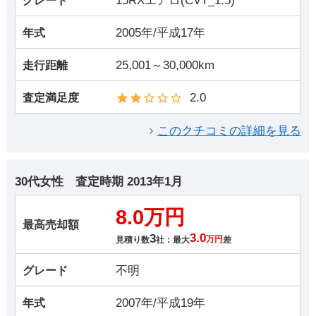
15RXエアロ(CVT_1.5)
グレード
2005年/平成17年
年式
25,001～30,000km
走行距離
2.0
査定満足度
このクチコミの詳細を見る
30代女性
査定時期
2013年1月
8.0万円
最高売却額
3
3.0
見積り数
社：最大
万円
差
不明
グレード
2007年/平成19年
年式