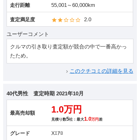
55,001～60,000km
走行距離
2.0
査定満足度
ユーザーコメント
クルマの引き取り査定額が競合の中で一番高かっ
たため。
このクチコミの詳細を見る
40代男性
査定時期
2021年10月
1.0万円
最高売却額
5
1.0
見積り数
社：最大
万円
差
Xｴｱﾛ
グレード