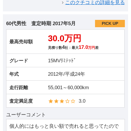
このクチコミの詳細を見る
60代男性
査定時期
2017年5月
PICK UP
30.0万円
最高売却額
4
17.0
見積り数
社：最大
万円
差
15MVﾘﾐﾃｯﾄﾞ
グレード
2012年/平成24年
年式
55,001～60,000km
走行距離
3.0
査定満足度
ユーザーコメント
個人的にはもっと良い額で売れると思ってたので