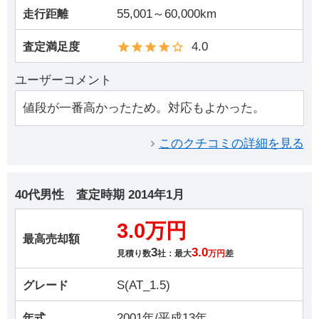
55,001～60,000km
走行距離
4.0
査定満足度
ユーザーコメント
値段が一番高かったため。対応もよかった。
このクチコミの詳細を見る
40代男性
査定時期
2014年1月
3.0万円
最高売却額
3
3.0
見積り数
社：最大
万円
差
S(AT_1.5)
グレード
2001年/平成13年
年式