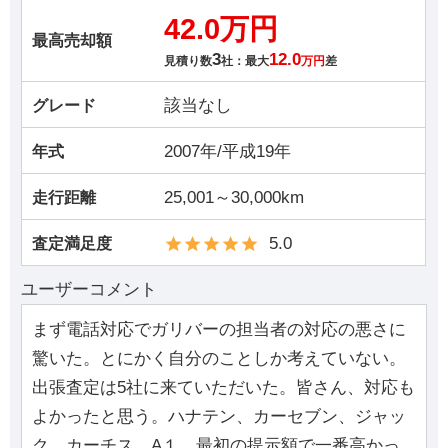
42.0万円
最高売却額
3
12.0
見積り数
社：最大
万円
差
該当なし
グレード
2007年/平成19年
年式
25,001～30,000km
走行距離
5.0
査定満足度
ユーザーコメント
まず電話対応でガリバーの担当者の対応の悪さに
驚いた。とにかく自分のことしか考えていない。
出張査定は5社に来ていただいた。皆さん、対応も
よかったと思う。ハナテン、カーセブン、ジャッ
ク、カーチス、A１。最初の提示額で一番高かっ