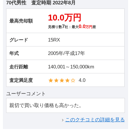
70代男性
査定時期
2022年8月
10.0万円
最高売却額
7
0.0
見積り数
社：最大
万円
差
15RX
グレード
2005年/平成17年
年式
140,001～150,000km
走行距離
4.0
査定満足度
ユーザーコメント
親切で買い取り価格も高かった。
このクチコミの詳細を見る