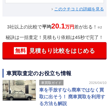
このクチコミの詳細を見る
20.1
3社以上の比較で
平均
万円
差が出る！
※2
秘訣は一括査定！見積もり依頼は45秒で完了！
見積もり比較をはじめる
無料
車買取査定のお役立ち情報
車買取ガイド
2026/04/10
車を手放すなら廃車ではなく買
取に出そう！ 廃車買取を利用す
る方法も解説