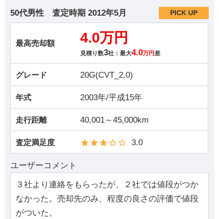
50代男性
査定時期
2012年5月
PICK UP
4.0万円
最高売却額
3
4.0
見積り数
社：最大
万円
差
20G(CVT_2.0)
グレード
2003年/平成15年
年式
40,001～45,000km
走行距離
3.0
査定満足度
ユーザーコメント
３社より連絡をもらったが、２社では値段がつか
なかった。売却先のみ、程度の良さの評価で値段
がついた。