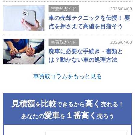
車売却ガイド
2026/04/09
車の売却テクニックを伝授！ 要
点を押さえて高値を目指そう
車買取ガイド
2026/04/08
廃車に必要な手続き・書類と
は？動かない車の処理方法
車買取コラムをもっと見る
見積額
比較
高く
を
できるから
売れる！
愛車
１番高く
あなたの
を
売ろう