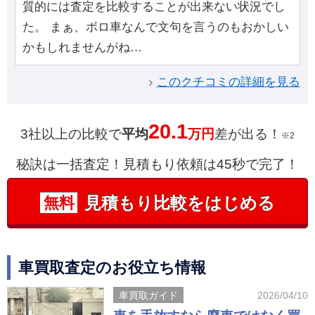
質的には査定を比較することが出来ない状況でし
た。 まぁ、ボロ車なんで文句を言うのもおかしい
かもしれませんがね…
このクチコミの詳細を見る
20.1
3社以上の比較で
平均
万円
差が出る！
※2
秘訣は一括査定！見積もり依頼は45秒で完了！
見積もり比較をはじめる
無料
車買取査定のお役立ち情報
車買取ガイド
2026/04/10