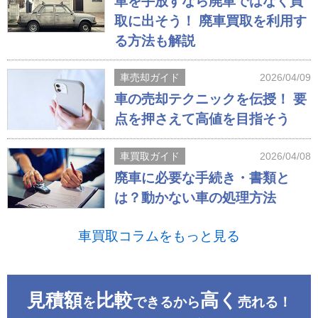
車を手放すなら廃車ではなく買
取に出そう！ 廃車買取を利用す
る方法も解説
車売却ガイド
2026/04/09
車の売却テクニックを伝授！ 要
点を押さえて高値を目指そう
車買取ガイド
2026/04/08
廃車に必要な手続き・書類と
は？動かない車の処理方法
車買取コラムをもっと見る
見積額
比較
高く
を
できるから
売れる！