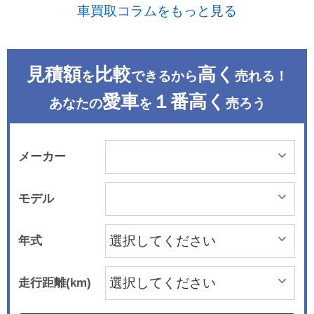
車買取コラムをもっと見る
見積額
比較
高く
を
できるから
売れる！
愛車
１番高く
あなたの
を
売ろう
メーカー
モデル
年式
走行距離(km)