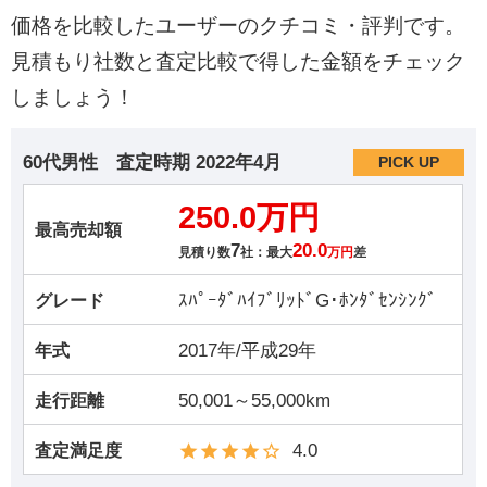
価格を比較したユーザーのクチコミ・評判です。
見積もり社数と査定比較で得した金額をチェック
しましょう！
60代男性
査定時期
2022年4月
PICK UP
250.0万円
最高売却額
7
20.0
見積り数
社：最大
万円
差
ｽﾊﾟｰﾀﾞﾊｲﾌﾞﾘｯﾄﾞG･ﾎﾝﾀﾞｾﾝｼﾝｸﾞ
グレード
2017年/平成29年
年式
50,001～55,000km
走行距離
4.0
査定満足度