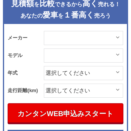
見積額
比較
高く
を
できるから
売れる！
愛車
１番高く
あなたの
を
売ろう
メーカー
モデル
年式
走行距離(km)
カンタンWEB申込みスタート