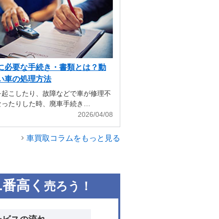
に必要な手続き・書類とは？動
い車の処理方法
を起こしたり、故障などで車が修理不
なったりした時、廃車手続き…
2026/04/08
車買取コラムをもっと見る
1
番高く
売ろう！