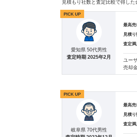
見積もり社数と査定比較で得した
PICK UP
最高売
見積り
査定満
愛知県 50代男性
査定時期
2025年2月
ユー
売却
PICK UP
最高売
見積り
査定満
岐阜県 70代男性