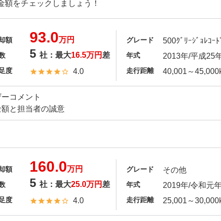
金額をチェックしましょう！
93.0
万円
却額
グレード
500ｸﾞﾘｰｼﾞｮﾚｺｰﾄ
5
社：最大
16.5万円
差
数
年式
2013年/平成25
足度
走行距離
4.0
40,001～45,000
ザーコメント
金額と担当者の誠意
160.0
万円
却額
グレード
その他
5
社：最大
25.0万円
差
数
年式
2019年/令和元
足度
走行距離
4.0
25,001～30,000