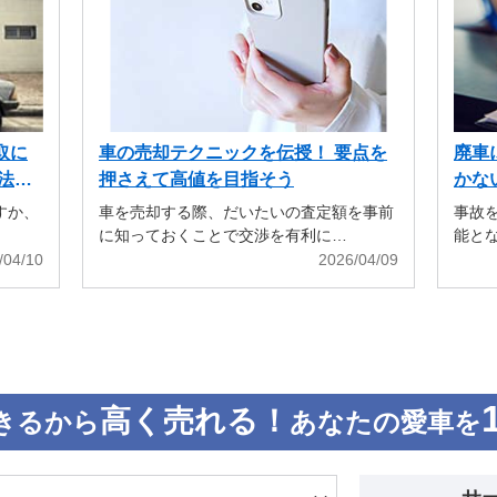
取に
車の売却テクニックを伝授！ 要点を
廃車
法も
押さえて高値を目指そう
かな
すか、
車を売却する際、だいたいの査定額を事前
事故
に知っておくことで交渉を有利に…
能と
/04/10
2026/04/09
高く売れる！
きるから
あなたの愛車を