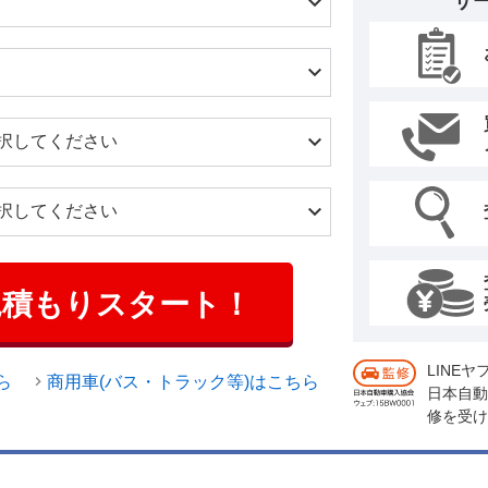
サ
見積もりスタート！
LINE
ら
商用車(バス・トラック等)はこちら
日本自動
修を受け