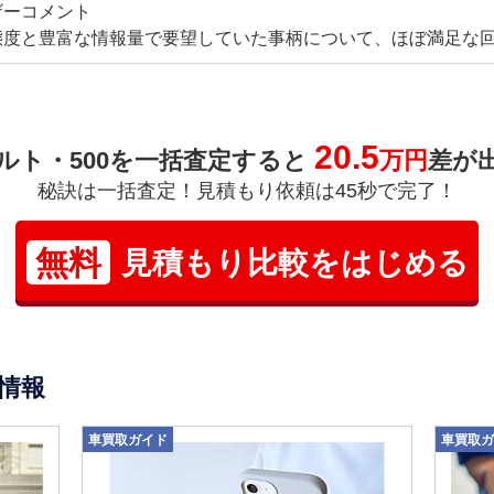
ザーコメント
態度と豊富な情報量で要望していた事柄について、ほぼ満足な
20.5
ルト・500を一括査定すると
万円
差が
秘訣は一括査定！見積もり依頼は45秒で完了！
無料
見積もり比較をはじめる
情報
車買取ガイド
車買取ガ