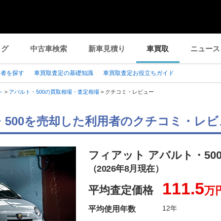
ログ
中古車検索
新車見積り
車買取
ニュース
業者を探す
車買取査定の基礎知識
車買取査定お役立ちガイド
ト
>
アバルト・500の買取相場・査定相場
>
クチコミ・レビュー
・500を売却した利用者のクチコミ・レビ
フィアット アバルト・50
（2026年8月現在）
111.5
平均査定価格
万
12年
平均使用年数