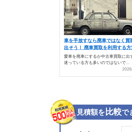
車を手放すなら廃車ではなく買
出そう！ 廃車買取を利用する方
解説
愛車を廃車にするか中古車買取に出
迷っている方も多いのではないで…
2026
比較
見積額を
で