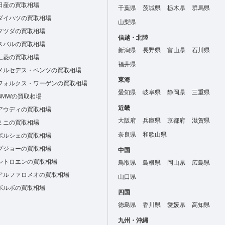
日産の買取相場
千葉県
茨城県
栃木県
群馬県
ダイハツの買取相場
山梨県
マツダの買取相場
信越・北陸
スバルの買取相場
新潟県
長野県
富山県
石川県
三菱の買取相場
福井県
メルセデス・ベンツの買取相場
東海
フォルクス・ワーゲンの買取相場
愛知県
岐阜県
静岡県
三重県
BMWの買取相場
近畿
アウディの買取相場
大阪府
兵庫県
京都府
滋賀県
ミニの買取相場
奈良県
和歌山県
ポルシェの買取相場
プジョーの買取相場
中国
シトロエンの買取相場
鳥取県
島根県
岡山県
広島県
アルファロメオの買取相場
山口県
ボルボの買取相場
四国
徳島県
香川県
愛媛県
高知県
九州・沖縄