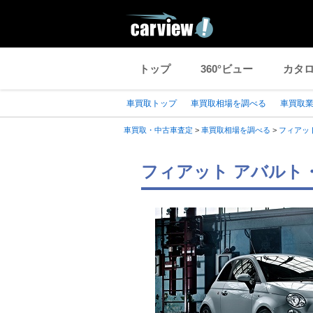
トップ
360°ビュー
カタ
車買取トップ
車買取相場を調べる
車買取
車買取・中古車査定
>
車買取相場を調べる
>
フィアッ
フィアット アバルト