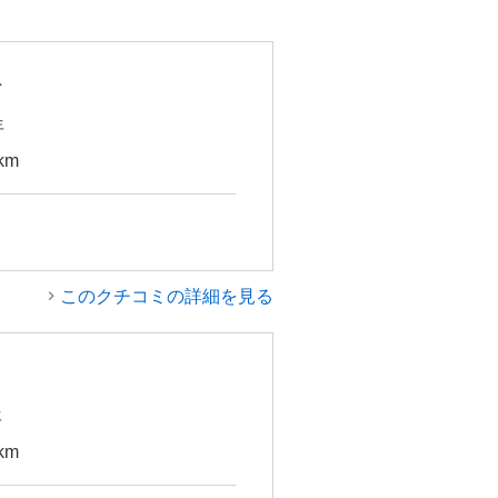
ﾞ
年
km
このクチコミの詳細を見る
年
km