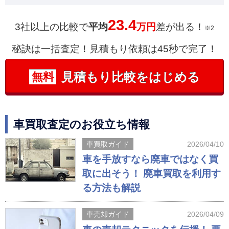
23.4
3社以上の比較で
平均
万円
差が出る！
※2
秘訣は一括査定！見積もり依頼は45秒で完了！
見積もり比較をはじめる
無料
車買取査定のお役立ち情報
車買取ガイド
2026/04/10
車を手放すなら廃車ではなく買
取に出そう！ 廃車買取を利用す
る方法も解説
車売却ガイド
2026/04/09