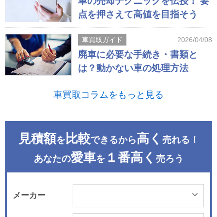
車の売却テクニックを伝授！ 要
点を押さえて高値を目指そう
車買取ガイド
2026/04/08
廃車に必要な手続き・書類と
は？動かない車の処理方法
車買取コラムをもっと見る
見積額
比較
高く
を
できるから
売れる！
愛車
１番高く
あなたの
を
売ろう
メーカー