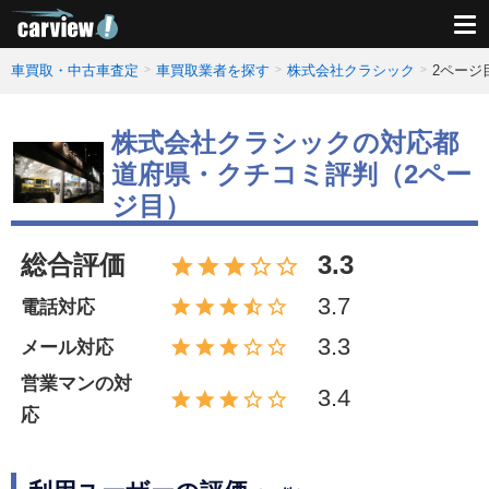
車買取・中古車査定
車買取業者を探す
株式会社クラシック
2ページ
株式会社クラシックの対応都
道府県・クチコミ評判（2ペー
ジ目）
総合評価
3.3
3.7
電話対応
3.3
メール対応
営業マンの対
3.4
応