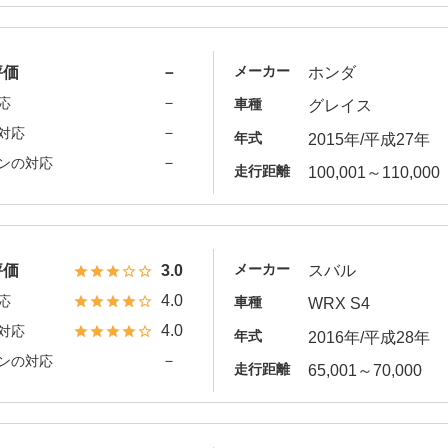
メーカー
評価
－
ホンダ
－
応
車種
グレイス
－
対応
年式
2015年/平成27年
－
ンの対応
走行距離
100,001～110,000
メーカー
評価
3.0
スバル
4.0
応
車種
WRX S4
4.0
対応
年式
2016年/平成28年
－
ンの対応
走行距離
65,001～70,000