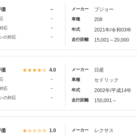
メーカー
評価
－
プジョー
－
応
車種
208
－
対応
年式
2021年/令和03年
－
ンの対応
走行距離
15,001～20,000
メーカー
評価
4.0
日産
－
応
車種
セドリック
－
対応
年式
2002年/平成14年
－
ンの対応
走行距離
150,001～
メーカー
評価
1.0
レクサス