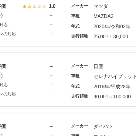
メーカー
評価
1.0
マツダ
－
応
車種
MAZDA2
－
対応
年式
2020年/令和02年
－
ンの対応
走行距離
25,001～30,000
メーカー
評価
－
日産
－
応
車種
セレナハイブリッ
－
対応
年式
2016年/平成28年
－
ンの対応
走行距離
90,001～100,000
メーカー
評価
－
ダイハツ
－
応