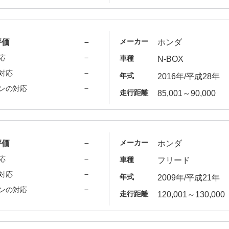
メーカー
評価
－
ホンダ
－
応
車種
N-BOX
－
対応
年式
2016年/平成28年
－
ンの対応
走行距離
85,001～90,000
メーカー
評価
－
ホンダ
－
応
車種
フリード
－
対応
年式
2009年/平成21年
－
ンの対応
走行距離
120,001～130,000