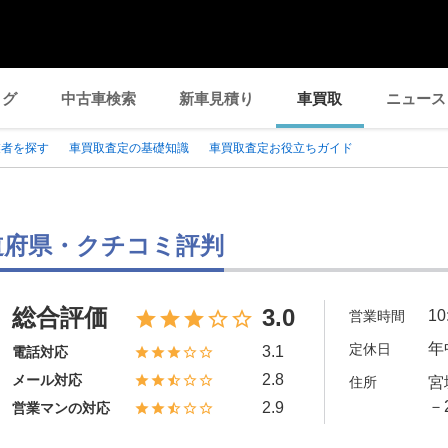
ログ
中古車検索
新車見積り
車買取
ニュース
業者を探す
車買取査定の基礎知識
車買取査定お役立ちガイド
応都道府県・クチコミ評判
総合評価
3.0
10
営業時間
年
定休日
3.1
電話対応
2.8
メール対応
住所
宮
－
2.9
営業マンの対応