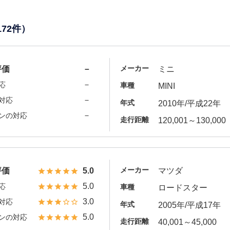
172件）
メーカー
評価
－
ミニ
－
応
車種
MINI
－
対応
年式
2010年/平成22年
－
ンの対応
走行距離
120,001～130,000
メーカー
評価
5.0
マツダ
5.0
応
車種
ロードスター
3.0
対応
年式
2005年/平成17年
5.0
ンの対応
走行距離
40,001～45,000