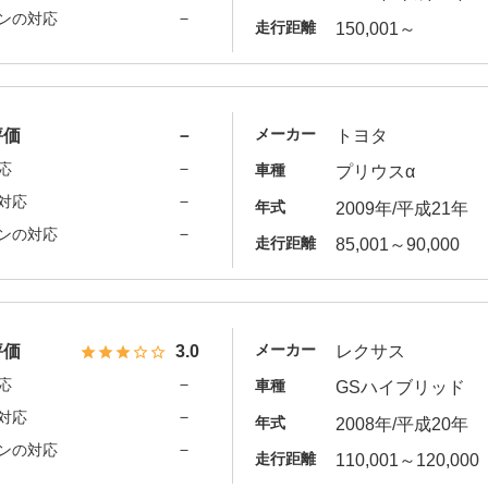
－
ンの対応
走行距離
150,001～
メーカー
評価
－
トヨタ
－
応
車種
プリウスα
－
対応
年式
2009年/平成21年
－
ンの対応
走行距離
85,001～90,000
メーカー
評価
3.0
レクサス
－
応
車種
GSハイブリッド
－
対応
年式
2008年/平成20年
－
ンの対応
走行距離
110,001～120,000