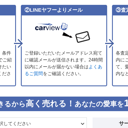
②LINEヤフーよりメール
③査
、条件
ご登録いただいたメールアドレス宛て
各査
でご紹
に確認メールが送信されます。24時間
内に
けたい
以内にメールが届かない場合は
よくあ
て、
くださ
るご質問
をご確認ください。
内な
高く売れる！
きるから
あなたの愛車を
サ