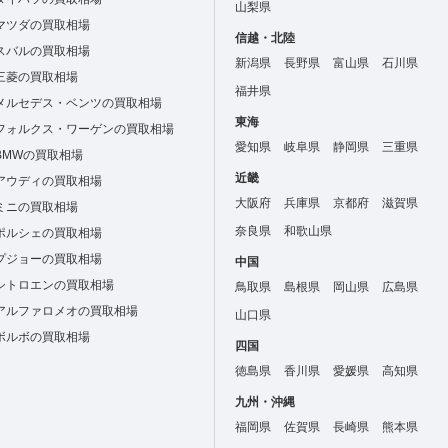
山梨県
マツダの買取相場
信越・北陸
スバルの買取相場
新潟県
長野県
富山県
石川県
三菱の買取相場
福井県
メルセデス・ベンツの買取相場
東海
フォルクス・ワーゲンの買取相場
愛知県
岐阜県
静岡県
三重県
BMWの買取相場
近畿
アウディの買取相場
大阪府
兵庫県
京都府
滋賀県
ミニの買取相場
奈良県
和歌山県
ポルシェの買取相場
プジョーの買取相場
中国
シトロエンの買取相場
鳥取県
島根県
岡山県
広島県
アルファロメオの買取相場
山口県
ボルボの買取相場
四国
徳島県
香川県
愛媛県
高知県
九州・沖縄
福岡県
佐賀県
長崎県
熊本県