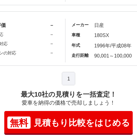
メーカー
評価
－
日産
－
応
車種
180SX
－
対応
年式
1996年/平成08年
－
ンの対応
走行距離
90,001～100,000
1
最大10社の見積りを一括査定！
愛車を納得の価格で売却しましょう！
無料
見積もり比較をはじめる