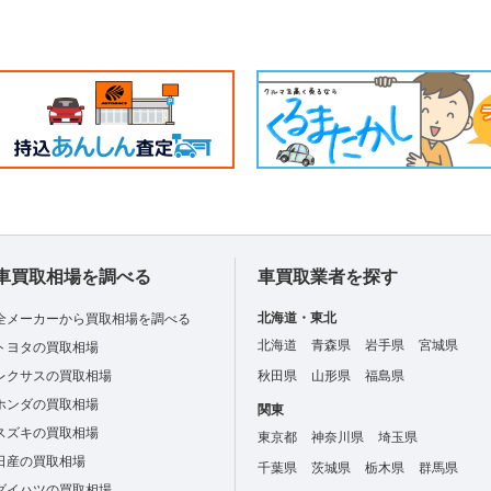
車買取相場を調べる
車買取業者を探す
北海道・東北
全メーカーから買取相場を調べる
北海道
青森県
岩手県
宮城県
トヨタの買取相場
レクサスの買取相場
秋田県
山形県
福島県
ホンダの買取相場
関東
スズキの買取相場
東京都
神奈川県
埼玉県
日産の買取相場
千葉県
茨城県
栃木県
群馬県
ダイハツの買取相場