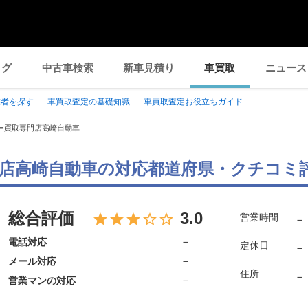
ログ
中古車検索
新車見積り
車買取
ニュース
業者を探す
車買取査定の基礎知識
車買取査定お役立ちガイド
ー買取専門店高崎自動車
店高崎自動車の対応都道府県・クチコミ
総合評価
3.0
営業時間
－
－
電話対応
定休日
－
－
メール対応
住所
－
－
営業マンの対応