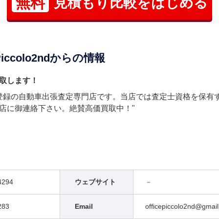
無料
見積もり比較をはじめる
iccolo2ndからの情報
取します！
会）登録の自動車出張査定専門店です。当店では査定士資格を保有
店に御連絡下さい。絶賛高価買取中！"
4294
ウェブサイト
－
283
Email
officepiccolo2nd@gmai