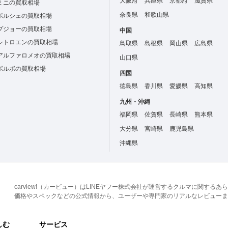
大阪府
兵庫県
京都府
滋賀県
ミニの買取相場
奈良県
和歌山県
ポルシェの買取相場
プジョーの買取相場
中国
シトロエンの買取相場
鳥取県
島根県
岡山県
広島県
アルファロメオの買取相場
山口県
ボルボの買取相場
四国
徳島県
香川県
愛媛県
高知県
九州・沖縄
福岡県
佐賀県
長崎県
熊本県
大分県
宮崎県
鹿児島県
沖縄県
carview!（カービュー）はLINEヤフー株式会社が運営するクルマに関す
価格やスペックなどの公式情報から、ユーザーや専門家のリアルなレビューま
しむ
サービス