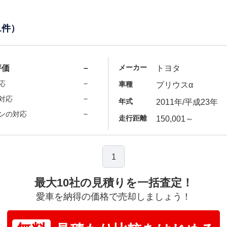
1件）
メーカー
評価
－
トヨタ
－
応
車種
プリウスα
－
対応
年式
2011年/平成23年
－
ンの対応
走行距離
150,001～
1
最大10社の見積りを一括査定！
愛車を納得の価格で売却しましょう！