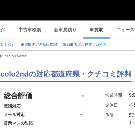
ログ
中古車検索
新車見積り
車買取
ニュース
業者を探す
車買取査定の基礎知識
車買取査定お役立ちガイド
ficePiccolo2nd
Piccolo2ndの対応都道府県・クチコミ評判
総合評価
－
9:
営業時間
不
定休日
－
電話対応
－
メール対応
住所
5
11
－
営業マンの対応