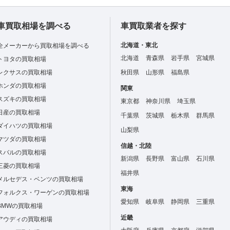
車買取相場を調べる
車買取業者を探す
北海道・東北
全メーカーから買取相場を調べる
北海道
青森県
岩手県
宮城県
トヨタの買取相場
レクサスの買取相場
秋田県
山形県
福島県
ホンダの買取相場
関東
スズキの買取相場
東京都
神奈川県
埼玉県
日産の買取相場
千葉県
茨城県
栃木県
群馬県
ダイハツの買取相場
山梨県
マツダの買取相場
信越・北陸
スバルの買取相場
新潟県
長野県
富山県
石川県
三菱の買取相場
福井県
メルセデス・ベンツの買取相場
東海
フォルクス・ワーゲンの買取相場
愛知県
岐阜県
静岡県
三重県
BMWの買取相場
近畿
アウディの買取相場