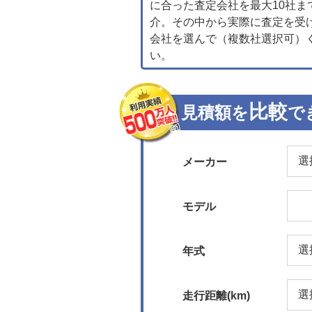
に合った査定会社を最大10社ま
介。その中から実際に査定を受
会社を選んで（複数社選択可）
い。
比較
見積額を
で
メーカー
モデル
年式
走行距離(km)