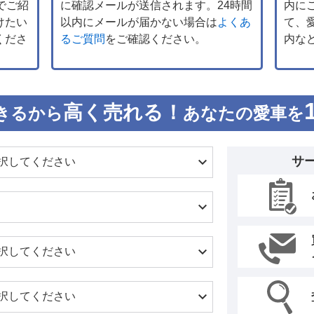
でご紹
に確認メールが送信されます。24時間
内に
けたい
以内にメールが届かない場合は
よくあ
て、
くださ
るご質問
をご確認ください。
内な
高く売れる！
きるから
あなたの愛車を
サ