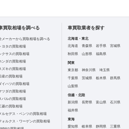
車買取相場を調べる
車買取業者を探す
北海道・東北
全メーカーから買取相場を調べる
北海道
青森県
岩手県
宮城県
トヨタの買取相場
レクサスの買取相場
秋田県
山形県
福島県
ホンダの買取相場
関東
スズキの買取相場
東京都
神奈川県
埼玉県
日産の買取相場
千葉県
茨城県
栃木県
群馬県
ダイハツの買取相場
山梨県
マツダの買取相場
信越・北陸
スバルの買取相場
新潟県
長野県
富山県
石川県
三菱の買取相場
福井県
メルセデス・ベンツの買取相場
東海
フォルクス・ワーゲンの買取相場
愛知県
岐阜県
静岡県
三重県
BMWの買取相場