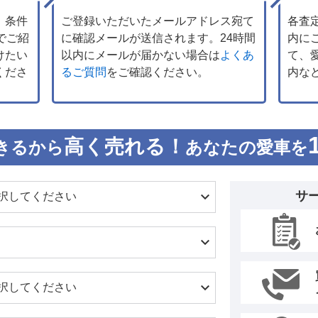
、条件
ご登録いただいたメールアドレス宛て
各査
でご紹
に確認メールが送信されます。24時間
内に
けたい
以内にメールが届かない場合は
よくあ
て、
くださ
るご質問
をご確認ください。
内な
高く売れる！
きるから
あなたの愛車を
サ