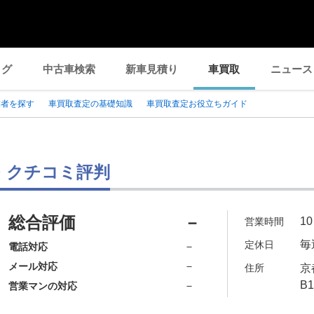
ログ
中古車検索
新車見積り
車買取
ニュース
業者を探す
車買取査定の基礎知識
車買取査定お役立ちガイド
県・クチコミ評判
総合評価
－
1
営業時間
毎
定休日
－
電話対応
－
メール対応
住所
京
B1
－
営業マンの対応