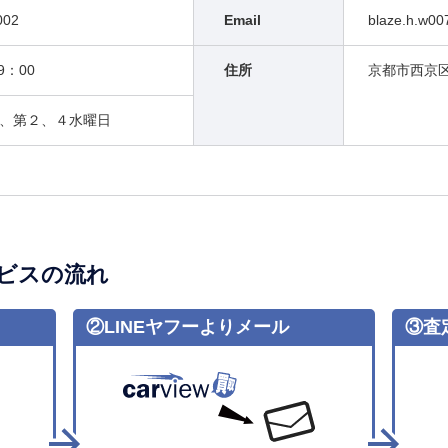
002
Email
blaze.h.w0
9：00
住所
京都市西京区大
、第２、４水曜日
ビスの流れ
②LINEヤフーよりメール
③査