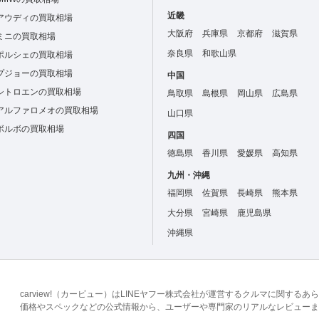
近畿
アウディの買取相場
大阪府
兵庫県
京都府
滋賀県
ミニの買取相場
奈良県
和歌山県
ポルシェの買取相場
プジョーの買取相場
中国
シトロエンの買取相場
鳥取県
島根県
岡山県
広島県
アルファロメオの買取相場
山口県
ボルボの買取相場
四国
徳島県
香川県
愛媛県
高知県
九州・沖縄
福岡県
佐賀県
長崎県
熊本県
大分県
宮崎県
鹿児島県
沖縄県
carview!（カービュー）はLINEヤフー株式会社が運営するクルマに関す
価格やスペックなどの公式情報から、ユーザーや専門家のリアルなレビューま