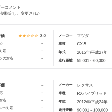
ザーコメント
時刻指定し、変更された
メーカー
評価
2.0
マツダ
－
応
車種
CX-5
－
対応
年式
2015年/平成27年
－
ンの対応
走行距離
55,001～60,000
メーカー
評価
－
レクサス
－
応
車種
RXハイブリッド
－
対応
年式
2012年/平成24年
－
ンの対応
走行距離
90,001～100,000