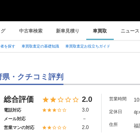
ログ
中古車検索
新車見積り
車買取
ニュース
業者を探す
車買取査定の基礎知識
車買取査定お役立ちガイド
道府県・クチコミ評判
総合評価
2.0
営業時間
10
3.0
電話対応
定休日
年
－
メール対応
住所
福
2.0
営業マンの対応