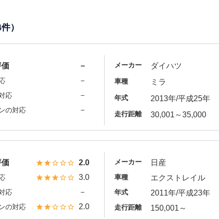
4件）
メーカー
評価
－
ダイハツ
－
応
車種
ミラ
－
対応
年式
2013年/平成25年
－
ンの対応
走行距離
30,001～35,000
メーカー
評価
2.0
日産
3.0
車種
応
エクストレイル
－
対応
年式
2011年/平成23年
2.0
ンの対応
走行距離
150,001～